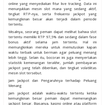
online yang menyediakan fitur live tracking. Data ini
menunjukkan mesin slot mana yang sedang aktif,
tingkat RTP-nya, serta frekuensi jackpot yang
kemungkinan besar akan terjadi dalam periode
tertentu.
Misalnya, seorang pemain dapat melihat bahwa slot
tertentu memiliki RTP 97,5% dan sedang dalam fase
bonus aktif selama jam tertentu. Hal ini
memungkinkan mereka untuk memutuskan kapan
waktu terbaik untuk bermain agar peluang menang
lebih tinggi. Selain itu, bocoran ini juga menyertakan
statistik kemenangan terakhir, jumlah pembayaran
jackpot yang telah diberikan, dan tingkat volatilitas
mesin slot tersebut.
Jam Jackpot dan Pengaruhnya terhadap Peluang
Menang
Jam jackpot adalah waktu-waktu tertentu ketika
kemungkinan besar pemain dapat memenangkan
jackpot besar. Biasanya, kasino online atau platform