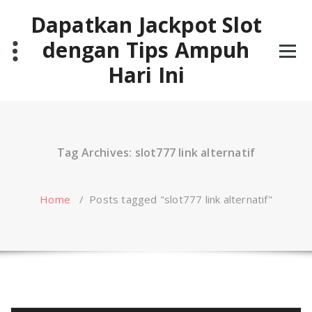
Skip
Dapatkan Jackpot Slot
to
content
dengan Tips Ampuh
Hari Ini
Tag Archives: slot777 link alternatif
Home
/
Posts tagged "slot777 link alternatif"