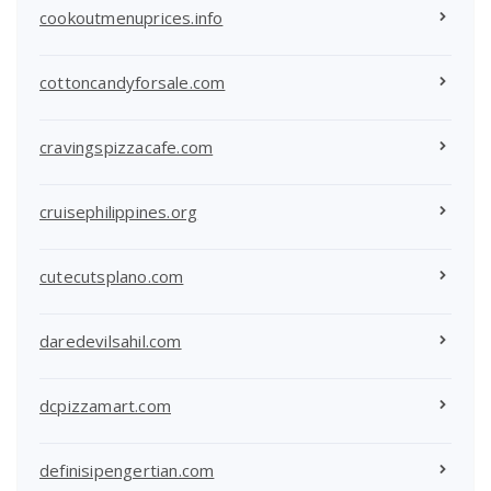
cookoutmenuprices.info
cottoncandyforsale.com
cravingspizzacafe.com
cruisephilippines.org
cutecutsplano.com
daredevilsahil.com
dcpizzamart.com
definisipengertian.com