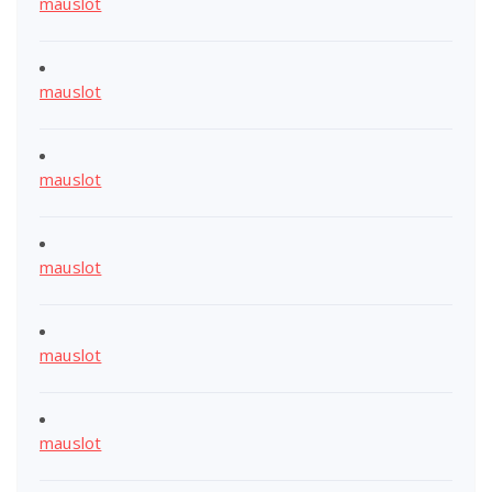
mauslot
mauslot
mauslot
mauslot
mauslot
mauslot