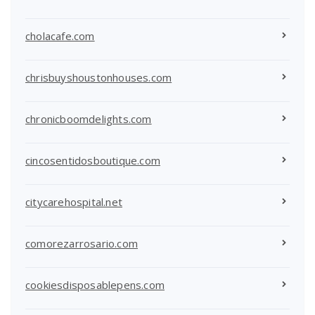
cholacafe.com
chrisbuyshoustonhouses.com
chronicboomdelights.com
cincosentidosboutique.com
citycarehospital.net
comorezarrosario.com
cookiesdisposablepens.com