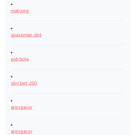
mahjong
spaceman slot
judi bola
slot bet 200
aresgacor
aresgacor