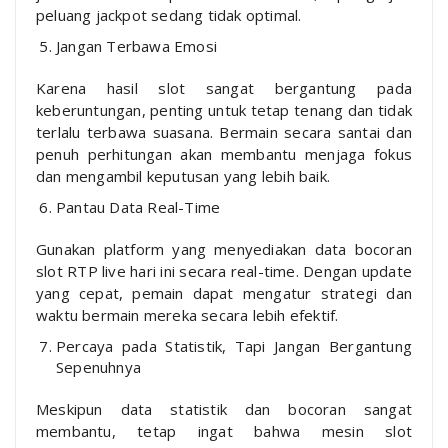
peluang jackpot sedang tidak optimal.
Jangan Terbawa Emosi
Karena hasil slot sangat bergantung pada
keberuntungan, penting untuk tetap tenang dan tidak
terlalu terbawa suasana. Bermain secara santai dan
penuh perhitungan akan membantu menjaga fokus
dan mengambil keputusan yang lebih baik.
Pantau Data Real-Time
Gunakan platform yang menyediakan data bocoran
slot RTP live hari ini secara real-time. Dengan update
yang cepat, pemain dapat mengatur strategi dan
waktu bermain mereka secara lebih efektif.
Percaya pada Statistik, Tapi Jangan Bergantung
Sepenuhnya
Meskipun data statistik dan bocoran sangat
membantu, tetap ingat bahwa mesin slot