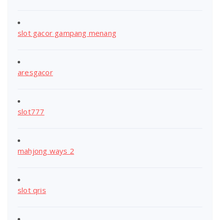
slot gacor gampang menang
aresgacor
slot777
mahjong ways 2
slot qris