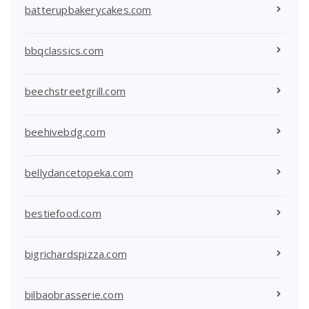
batterupbakerycakes.com
bbqclassics.com
beechstreetgrill.com
beehivebdg.com
bellydancetopeka.com
bestiefood.com
bigrichardspizza.com
bilbaobrasserie.com