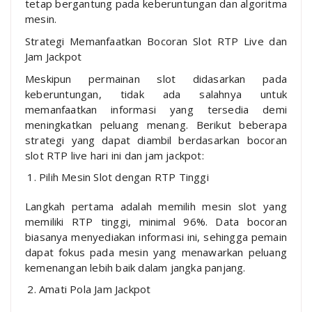
tetap bergantung pada keberuntungan dan algoritma
mesin.
Strategi Memanfaatkan Bocoran Slot RTP Live dan
Jam Jackpot
Meskipun permainan slot didasarkan pada
keberuntungan, tidak ada salahnya untuk
memanfaatkan informasi yang tersedia demi
meningkatkan peluang menang. Berikut beberapa
strategi yang dapat diambil berdasarkan bocoran
slot RTP live hari ini dan jam jackpot:
Pilih Mesin Slot dengan RTP Tinggi
Langkah pertama adalah memilih mesin slot yang
memiliki RTP tinggi, minimal 96%. Data bocoran
biasanya menyediakan informasi ini, sehingga pemain
dapat fokus pada mesin yang menawarkan peluang
kemenangan lebih baik dalam jangka panjang.
Amati Pola Jam Jackpot