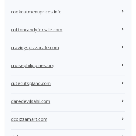
cookoutmenuprices.info
cottoncandyforsale.com
cravingspizzacafe.com
cruisephilippines.org
cutecutsplano.com
daredevilsahil.com
dcpizzamart.com