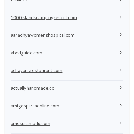
1000islandscampingresort.com
aaradhyawomenshospital.com
abcdguide.com
achayansrestaurant.com
actuallyhandmade.co
amigospizzaonline.com
amssuramadu.com