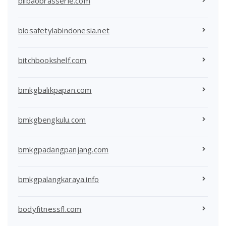
bilbaobrasserie.com
biosafetylabindonesia.net
bitchbookshelf.com
bmkgbalikpapan.com
bmkgbengkulu.com
bmkgpadangpanjang.com
bmkgpalangkaraya.info
bodyfitnessfl.com