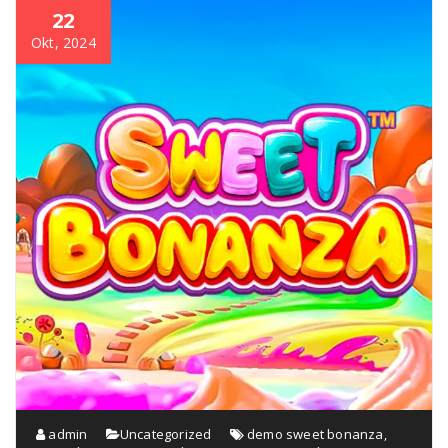
22
Okt, 2024
admin
Uncategorized
demo sweet bonanza
,