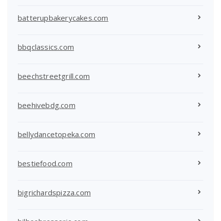
batterupbakerycakes.com
bbqclassics.com
beechstreetgrill.com
beehivebdg.com
bellydancetopeka.com
bestiefood.com
bigrichardspizza.com