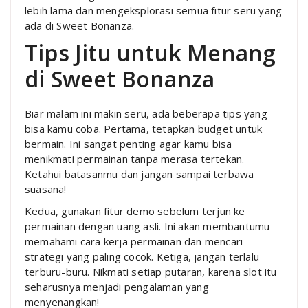
lebih lama dan mengeksplorasi semua fitur seru yang
ada di Sweet Bonanza.
Tips Jitu untuk Menang
di Sweet Bonanza
Biar malam ini makin seru, ada beberapa tips yang
bisa kamu coba. Pertama, tetapkan budget untuk
bermain. Ini sangat penting agar kamu bisa
menikmati permainan tanpa merasa tertekan.
Ketahui batasanmu dan jangan sampai terbawa
suasana!
Kedua, gunakan fitur demo sebelum terjun ke
permainan dengan uang asli. Ini akan membantumu
memahami cara kerja permainan dan mencari
strategi yang paling cocok. Ketiga, jangan terlalu
terburu-buru. Nikmati setiap putaran, karena slot itu
seharusnya menjadi pengalaman yang
menyenangkan!