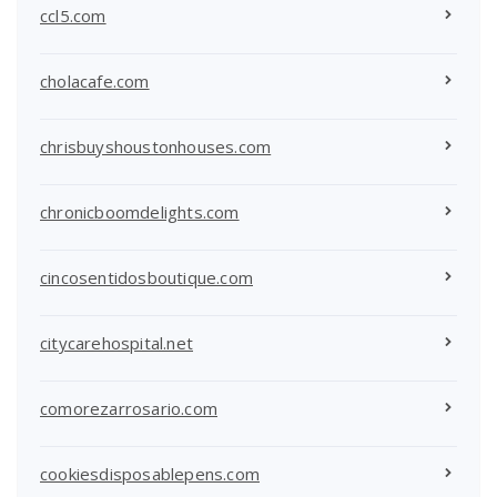
ccl5.com
cholacafe.com
chrisbuyshoustonhouses.com
chronicboomdelights.com
cincosentidosboutique.com
citycarehospital.net
comorezarrosario.com
cookiesdisposablepens.com