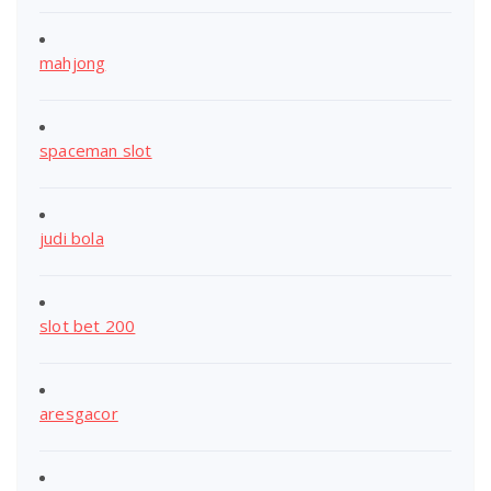
mahjong
spaceman slot
judi bola
slot bet 200
aresgacor