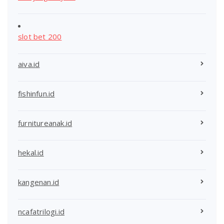
slot bet 200
aiva.id
fishinfun.id
furnitureanak.id
hekal.id
kangenan.id
ncafatrilogi.id