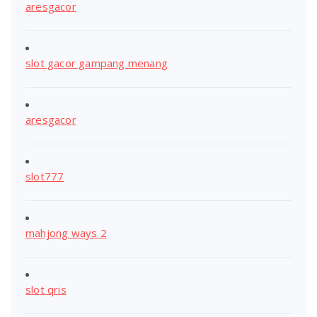
aresgacor
slot gacor gampang menang
aresgacor
slot777
mahjong ways 2
slot qris