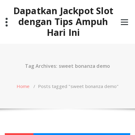
Skip
Dapatkan Jackpot Slot
to
content
dengan Tips Ampuh
Hari Ini
Tag Archives: sweet bonanza demo
Home
/
Posts tagged "sweet bonanza demo"