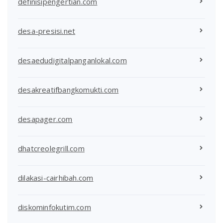
definisipengertian.com
desa-presisi.net
desaedudigitalpanganlokal.com
desakreatifbangkomukti.com
desapager.com
dhatcreolegrill.com
dilakasi-cairhibah.com
diskominfokutim.com