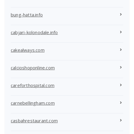
bung-hatta.info
cabjari-kolonodale.info
cakealways.com
calcioshoponline.com
careforthospital.com
carnebellingham.com
casbahrestaurant.com