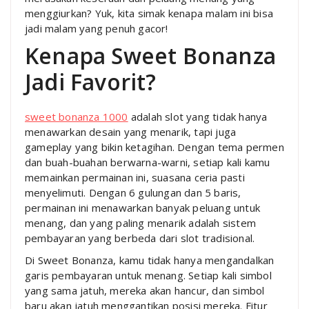
menggiurkan? Yuk, kita simak kenapa malam ini bisa
jadi malam yang penuh gacor!
Kenapa Sweet Bonanza
Jadi Favorit?
sweet bonanza 1000
adalah slot yang tidak hanya
menawarkan desain yang menarik, tapi juga
gameplay yang bikin ketagihan. Dengan tema permen
dan buah-buahan berwarna-warni, setiap kali kamu
memainkan permainan ini, suasana ceria pasti
menyelimuti. Dengan 6 gulungan dan 5 baris,
permainan ini menawarkan banyak peluang untuk
menang, dan yang paling menarik adalah sistem
pembayaran yang berbeda dari slot tradisional.
Di Sweet Bonanza, kamu tidak hanya mengandalkan
garis pembayaran untuk menang. Setiap kali simbol
yang sama jatuh, mereka akan hancur, dan simbol
baru akan jatuh menggantikan posisi mereka. Fitur