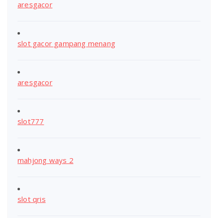
aresgacor
slot gacor gampang menang
aresgacor
slot777
mahjong ways 2
slot qris