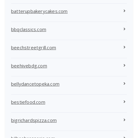
batterupbakerycakes.com
bbqclassics.com
beechstreetgrill.com
beehivebdg.com
bellydancetopeka.com
bestiefood.com
bigrichardspizza.com