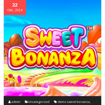
22
Okt, 2024
admin
Uncategorized
demo sweet bonanza
,