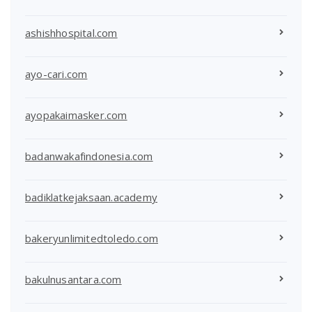
ashishhospital.com
ayo-cari.com
ayopakaimasker.com
badanwakafindonesia.com
badiklatkejaksaan.academy
bakeryunlimitedtoledo.com
bakulnusantara.com