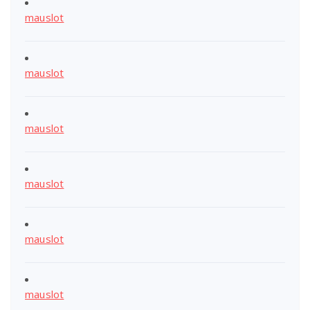
mauslot
mauslot
mauslot
mauslot
mauslot
mauslot