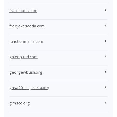
franishoes.com
freejokesadda.com
functionmania.com
galerip3ud.com
georgewbush.org
ghsa2014-jakarta.org
gimsco.org