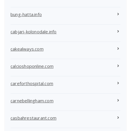
bung-hatta.info
cabjari-kolonodale.info
cakealways.com
calcioshoponline.com
careforthospital.com
carnebellingham.com
casbahrestaurant.com