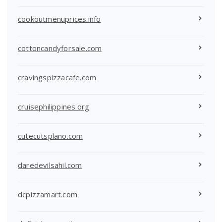
cookoutmenuprices.info
cottoncandyforsale.com
cravingspizzacafe.com
cruisephilippines.org
cutecutsplano.com
daredevilsahil.com
dcpizzamart.com